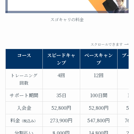
スゴキャリの料金
スクロールできます
コース
スピードキャ
ベースキャン
ブー
ンプ
プ
4回
12回
トレーニング
回数
サポート期間
35日
100日間
1
入会金
52,800円
52,800円
52
料金
273,900円
547,800円
768
（税込み）
分割払い
8,000円
14,800円
20