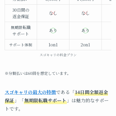
30日間の
なし
なし
返金保証
転職
無期限
あり
あり
サポート
1on1
2on1
3
サポート体制
スゴキャリの料金プラン
※分割払いは60回を想定しています。
スゴキャリの最大の特徴
である「
14日間全額返金
保証
」「
無期限転職サポート
」は魅力的なサポー
トです。